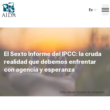
Skip
to
Es
Op
main
content
El Sexto Informe del IPCC: la cruda
realidad que debemos enfrentar
con agencia y esperanza
Foto: Alexei Scutari en Unsplash.