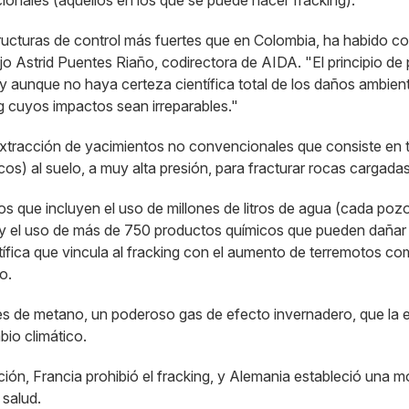
ionales (aquellos en los que se puede hacer fracking).
ructuras de control más fuertes que en Colombia, ha habido c
jo Astrid Puentes Riaño, codirectora de AIDA. "El principio de
 y aunque no haya certeza científica total de los daños ambien
g cuyos impactos sean irreparables."
extracción de yacimientos no convencionales que consiste en ta
cos) al suelo, a muy alta presión, para fracturar rocas cargada
 que incluyen el uso de millones de litros de agua (cada pozo r
 y el uso de más de 750 productos químicos que pueden dañar e
tífica que vincula al fracking con el aumento de terremotos c
do.
es de metano, un poderoso gas de efecto invernadero, que la e
bio climático.
ión, Francia prohibió el fracking, y Alemania estableció una mo
 salud.