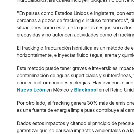
hidrocarburos, las cuales incluyen bloques no convenc
"En países como Estados Unidos e Inglaterra, con est
cercanas a pozos de fracking e incluso terremotos", di
situaciones como esta, en la que los riesgos son altos
precavidas y no autoricen actividades como el frackin
El fracking o fracturación hidráulica es un método de 
horizontalmente, e inyectar fluido (agua, arena y quími
Este método puede tener graves e irreversibles impactos
contaminación de aguas superficiales y subterráneas,
cáncer, malformaciones y alergias. Hay evidencia cien
Nuevo León
en México y
Blackpool
en el Reino Uni
Por otro lado, el fracking genera 30% más de emision
es una fuente de energía limpia pues contribuye al cam
Dados estos impactos y citando el principio de precauc
garantizar que no causará impactos ambientales o a la