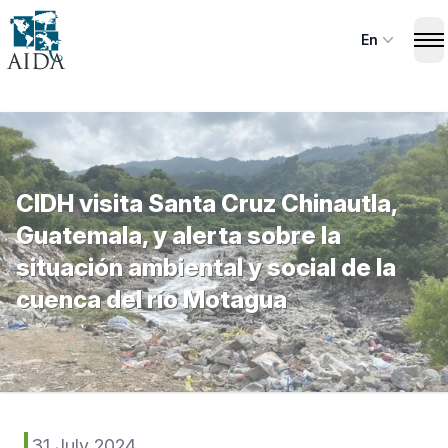
Skip
to
En
Op
main
content
CIDH visita Santa Cruz Chinautla,
Guatemala, y alerta sobre la
situación ambiental y social de la
cuenca del río Motagua
31 July 2024