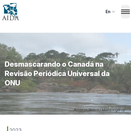
Skip
to
En
Op
main
content
Desmascarando o Canadá na
Revisão Periódica Universal da
ONU
Amazon Watch / Maíra Irigaray
2023