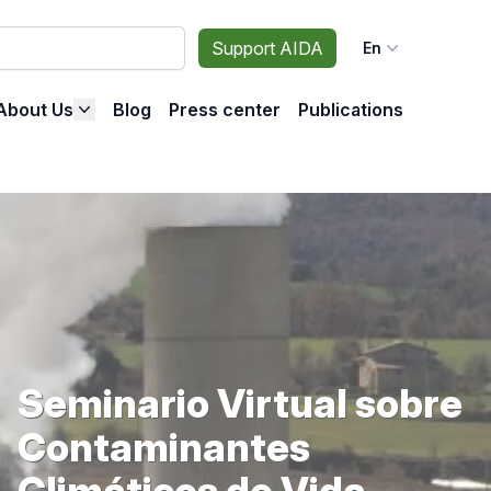
Support AIDA
En
About Us
Blog
Press center
Publications
Seminario Virtual sobre
Contaminantes