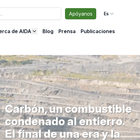
Apóyanos
Es
erca de AIDA
Blog
Prensa
Publicaciones
Carbón, un combustible
condenado al entierro.
El final de una era y la