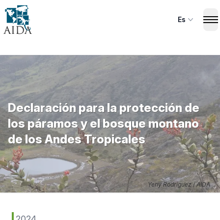
Skip
to
Es
Op
main
content
Declaración para la protección de
los páramos y el bosque montano
de los Andes Tropicales
Yeny Rodríguez / AIDA
2024