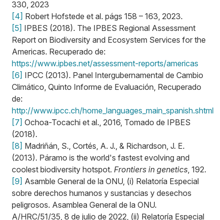
330, 2023
[4]
Robert Hofstede et al. págs 158 – 163, 2023.
[5]
IPBES (2018). The IPBES Regional Assessment
Report on Biodiversity and Ecosystem Services for the
Americas. Recuperado de:
https://www.ipbes.net/assessment-reports/americas
[6]
IPCC (2013). Panel Intergubernamental de Cambio
Climático, Quinto Informe de Evaluación, Recuperado
de:
http://www.ipcc.ch/home_languages_main_spanish.shtml
[7]
Ochoa-Tocachi et al., 2016, Tomado de IPBES
(2018).
[8]
Madriñán, S., Cortés, A. J., & Richardson, J. E.
(2013). Páramo is the world's fastest evolving and
coolest biodiversity hotspot.
Frontiers in genetics
, 192.
[9]
Asamble General de la ONU, (i) Relatoría Especial
sobre derechos humanos y sustancias y desechos
peligrosos. Asamblea General de la ONU.
A/HRC/51/35, 8 de julio de 2022, (ii) Relatoría Especial