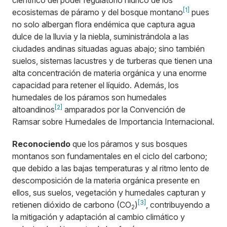
científico del poder regulatorio hídrico de los
[1]
ecosistemas de páramo y del bosque montano
pues
no solo albergan flora endémica que captura agua
dulce de la lluvia y la niebla, suministrándola a las
ciudades andinas situadas aguas abajo; sino también
suelos, sistemas lacustres y de turberas que tienen una
alta concentración de materia orgánica y una enorme
capacidad para retener el líquido. Además, los
humedales de los páramos son humedales
[2]
altoandinos
amparados por la Convención de
Ramsar sobre Humedales de Importancia Internacional.
Reconociendo
que los páramos y sus bosques
montanos son fundamentales en el ciclo del carbono;
que debido a las bajas temperaturas y al ritmo lento de
descomposición de la materia orgánica presente en
ellos, sus suelos, vegetación y humedales capturan y
[3]
retienen dióxido de carbono (CO
)
, contribuyendo a
2
la mitigación y adaptación al cambio climático y