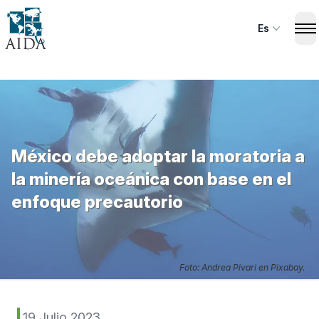
Skip
to
Es
Op
main
content
México debe adoptar la moratoria a
la minería oceánica con base en el
enfoque precautorio
Foto: Andrea Pivari en Pixabay.
19 Julio 2023