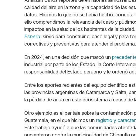
Analizamos los reportes de emisiones atmosféricas 
calidad del aire en la zona y la capacidad de las e
datos. Hicimos lo que no se había hecho: conectar 
ello comprendimos la relevancia del caso y pudimos
impactos en la salud de los habitantes de la ciudad
Espera
, sirvió para construir el caso legal y para
correctivas y preventivas para atender el problema.
En 2024, en una decisión que marcó un
precedente
industrial por parte de los Estado, la Corte Inter
responsabilidad del Estado peruano y le ordenó ado
Entre los aportes recientes del equipo científico est
las provincias argentinas de Catamarca y Salta, p
la pérdida de agua en este ecosistema a causa de la 
Otro ejemplo es el peritaje sobre la contaminación 
Guatemala, en el que hicimos un
registro y caracte
Este trabajo ayudó a que las comunidades afectada
presentaron contra la municipalidad de Chinautla p