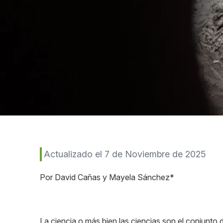
Actualizado el 7 de Noviembre de 2025
Por David Cañas y Mayela Sánchez*
La ciencia o más bien las ciencias son el conjunto