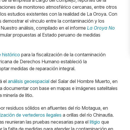
de la empresa a cargo del complejo, reportes de la
staciones de monitoreo atmosférico cercanas, entre otros
los estudios existentes con la realidad de La Oroya. Con
 demostrar el vínculo entre la contaminación y los
. Nuestro análisis, compilado en el informe
La Oroya No
 formular propuestas al Estado peruano de medidas
 histórico
para la fiscalización de la contaminación
americana de Derechos Humano estableció la
ptar medidas de reparación integral.
á el
análisis geoespacial
del Salar del Hombre Muerto, en
ara documentar con base en mapas e imágenes satelitales
minería de litio.
por residuos sólidos en afluentes del río Motagua, en
rización de vertederos ilegales
a orillas del río Chinautla.
s reunieran las pruebas necesarias para el
litigio
que
or la falta de medidas para atender la contaminación en