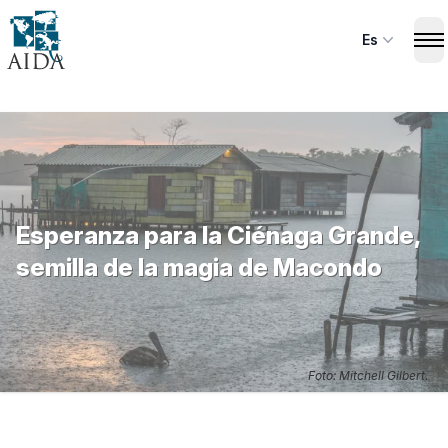
Skip
to
Es
Op
main
content
Esperanza para la Ciénaga Grande,
semilla de la magia de Macondo
Foto: Mitchell Gilbert.