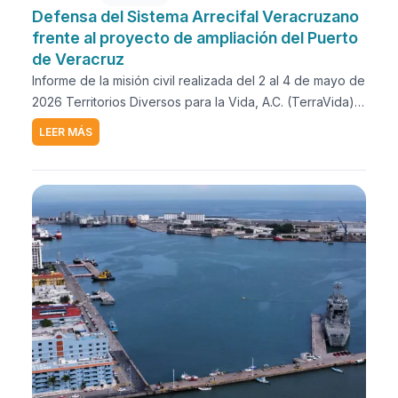
Defensa del Sistema Arrecifal Veracruzano
frente al proyecto de ampliación del Puerto
de Veracruz
Informe de la misión civil realizada del 2 al 4 de mayo de
2026 Territorios Diversos para la Vida, A.C. (TerraVida),
Asociación Interamericana para la Defensa del Ambiente
LEER MÁS
(AIDA) y expertos académicos, actúan en defensa del
Sistema Arrecifal Veracruzano y de las comunidades
afectadas por el proyecto de ampliación del puerto de
Veracruz. El presente informe documenta los principales
hallazgos de la misión civil realizada en Veracruz entre
el 1 y el 4 de mayo de 2026, enfocada en analizar las
afectaciones ambientales, sociales, culturales y
territoriales asociadas a la ampliación del puerto de
Veracruz. El análisis se desarrolló desde un enfoque de
derechos humanos, gobernanza ambiental y
participación ciudadana, articulando evidencia técnica,
conocimiento comunitario y observación territorial