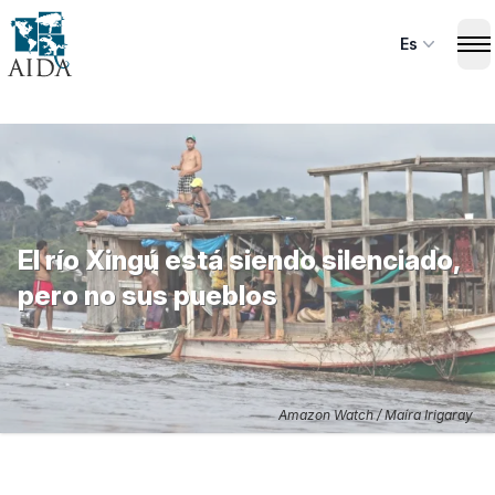
Skip
to
Es
Op
main
content
El río Xingú está siendo silenciado,
pero no sus pueblos
Amazon Watch / Maíra Irigaray