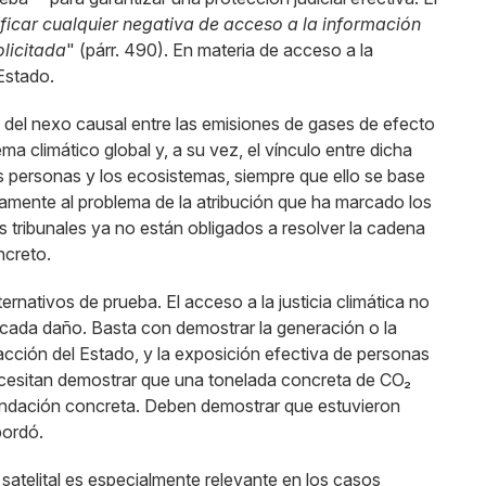
ificar cualquier negativa de acceso a la información
olicitada
" (párr. 490). En materia de acceso a la
Estado.
 del nexo causal entre las emisiones de gases de efecto
a climático global y, a su vez, el vínculo entre dicha
as personas y los ecosistemas, siempre que ello se base
tamente al problema de la atribución que ha marcado los
Los tribunales ya no están obligados a resolver la cadena
ncreto.
ternativos de prueba. El acceso a la justicia climática no
e cada daño. Basta con demostrar la generación o la
inacción del Estado, y la exposición efectiva de personas
cesitan demostrar que una tonelada concreta de CO₂
undación concreta. Deben demostrar que estuvieron
bordó.
a satelital es especialmente relevante en los casos