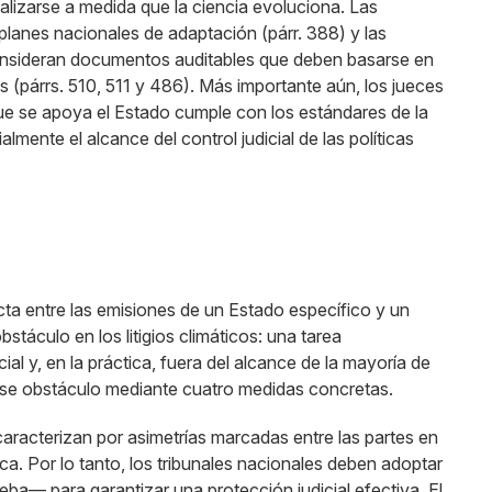
alizarse a medida que la ciencia evoluciona. Las
planes nacionales de adaptación (párr. 388) y las
consideran documentos auditables que deben basarse en
es (párrs. 510, 511 y 486). Más importante aún, los jueces
 que se apoya el Estado cumple con los estándares de la
mente el alcance del control judicial de las políticas
cta entre las emisiones de un Estado específico y un
stáculo en los litigios climáticos: una tarea
al y, en la práctica, fuera del alcance de la mayoría de
se obstáculo mediante cuatro medidas concretas.
 caracterizan por asimetrías marcadas entre las partes en
ca. Por lo tanto, los tribunales nacionales deben adoptar
eba— para garantizar una protección judicial efectiva. El