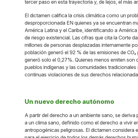
tercer paso en esta trayectoria y, de lejos, el más 
El dictamen califica la crisis climática como un 
desproporcionada EN quienes ya se encuentran marg
América Latina y el Caribe, identificando a Améric
de riesgo existencial. Las cifras que cita la Corte 
millones de personas desplazadas internamente por 
población generó el 92 % de las emisiones de CO₂ 
generó solo el 0,27%. Quienes menos emiten son q
pueblos indígenas y las comunidades tradicionale
continuas violaciones de sus derechos relacionada
Un nuevo derecho autónomo
A partir del derecho a un ambiente sano, se deriva
a un clima sano, definido como el derecho a vivir en
antropogénicas peligrosas. El dictamen considera 
para el ejercicio de todos los demás derechos huma