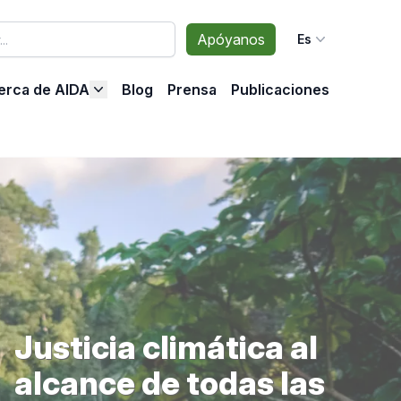
Apóyanos
Es
erca de AIDA
Blog
Prensa
Publicaciones
Justicia climática al
alcance de todas las