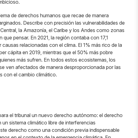
ambicioso.
problema de derechos humanos que recae de manera
inados. Describe con precisión las vulnerabilidades de
a Central, la Amazonía, el Caribe y los Andes como zonas
dan que pensar. En 2021, la región contaba con 17,1
causas relacionadas con el clima. El 1% más rico de la
per cápita en 2019, mientras que el 50% más pobre
uienes más sufren. En todos estos ecosistemas, los
s se ven afectados de manera desproporcionada por las
s con el cambio climático.
 para el tribunal un nuevo derecho autónomo: el derecho
 un sistema climático libre de interferencias
este derecho como una condición previa indispensable
nos en el contexto de la emergencia climática. En