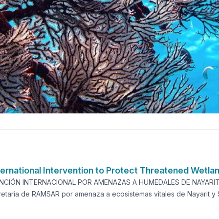
rnational Intervention to Protect Threatened Wetland
NCIÓN INTERNACIONAL POR AMENAZAS A HUMEDALES DE NAYARIT 
retaría de RAMSAR por amenaza a ecosistemas vitales de Nayarit y 
MSAR, en razón de que gobierno mexicano garantice la protección 
ARA PUBLICACIÓN INMEDIATA México D.F. a 16 de junio de 2009. An