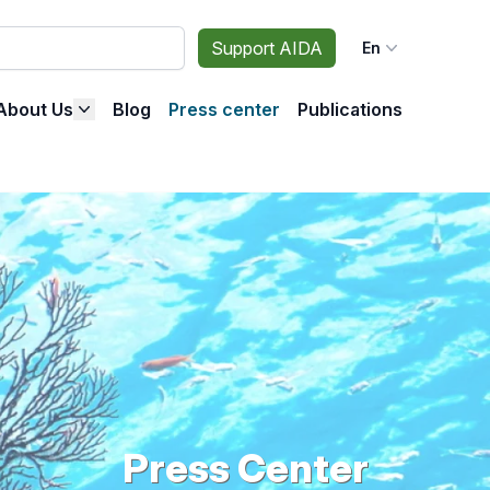
Support AIDA
En
About Us
Blog
Press center
Publications
Press Center