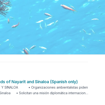
s of Nayarit and Sinaloa (Spanish only)
Y SINALOA • Organizaciones ambientalistas piden
Sinaloa • Solicitan una misión diplomática internacional
de los ecosistemas –Marismas Nacionales y Laguna
te las amenazas a los recursos hídricos de la región,