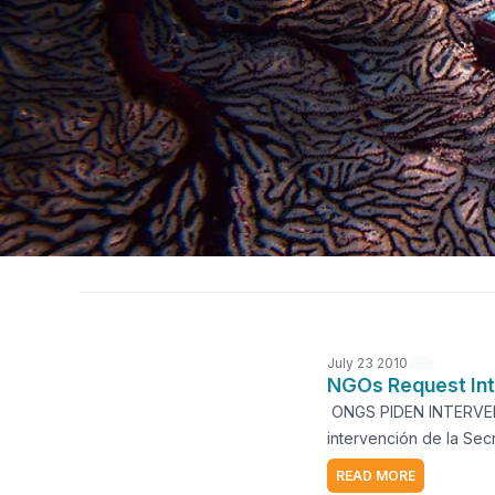
July 23 2010
NGOs Request Inte
ONGS PIDEN INTERVE
intervención de la Sec
ante la Secretaría RA
READ MORE
Huizache-Caimanero– P