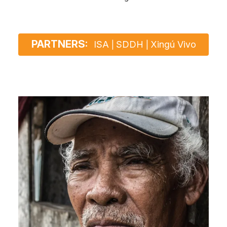
PARTNERS:
ISA
SDDH
Xingú Vivo
|
|