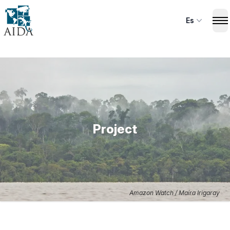
Skip
to
Es
Op
main
content
Project
Amazon Watch / Maíra Irigaray