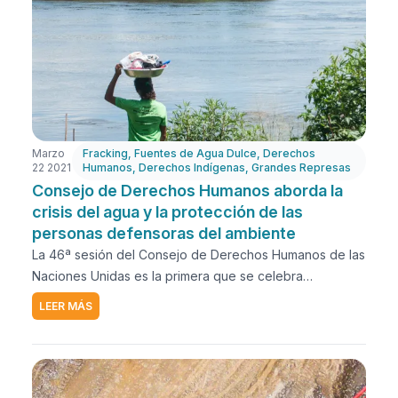
Marzo
Fracking
,
Fuentes de Agua Dulce
,
Derechos
22 2021
Humanos
,
Derechos Indígenas
,
Grandes Represas
Consejo de Derechos Humanos aborda la
crisis del agua y la protección de las
personas defensoras del ambiente
La 46ª sesión del Consejo de Derechos Humanos de las
Naciones Unidas es la primera que se celebra
íntegramente en línea, debido a la pandemia de COVID-
LEER MÁS
19. Comenzó en febrero y concluye el 23 de marzo. El
formato virtual de esta sesión permitió que AIDA
participara por primera vez del Consejo y que se uniera
a las discusiones sobre dos de los temas que están en