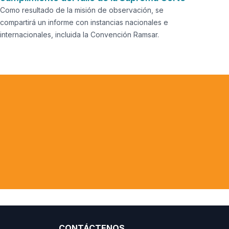
Como resultado de la misión de observación, se
compartirá un informe con instancias nacionales e
internacionales, incluida la Convención Ramsar.
blos
nal, estas
as Américas.
blico Federal, Brasil
CONTÁCTENOS