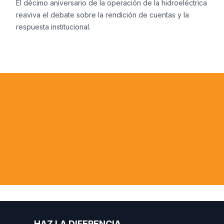
El décimo aniversario de la operación de la hidroeléctrica
reaviva el debate sobre la rendición de cuentas y la
respuesta institucional.
 la violación de los derechos de los pue
icos en Brasil no recibe respuesta nacio
dades encuentran en AIDA una voz en l
Felicio Pontes, Abogado, Ministerio Pú
HAZ LA DIFERENCIA