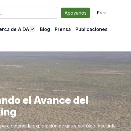
Apóyanos
Es
erca de AIDA
Blog
Prensa
Publicaciones
ndo el Avance del
ing
para detener la explotación de gas y petróleo mediante