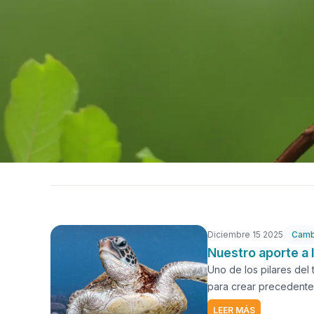
Diciembre 15 2025
Camb
Nuestro aporte a l
Uno de los pilares del 
para crear precedente
contribuyeron a fortal
LEER MÁS