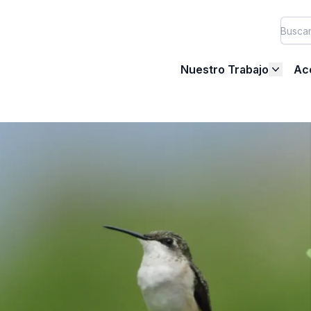
Nuestro Trabajo
Ac